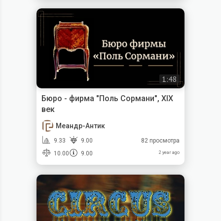
1:48
Бюро - фирма "Поль Сормани", XIX
век
Меандр-Антик
9.33
9.00
82 просмотра
10.00
9.00
2 year ago