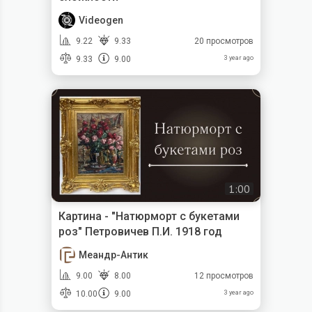
Videogen
9.22
9.33
20 просмотров
9.33
9.00
3 year ago
1:00
Картина - "Натюрморт с букетами
роз" Петровичев П.И. 1918 год
Меандр-Антик
9.00
8.00
12 просмотров
10.00
9.00
3 year ago