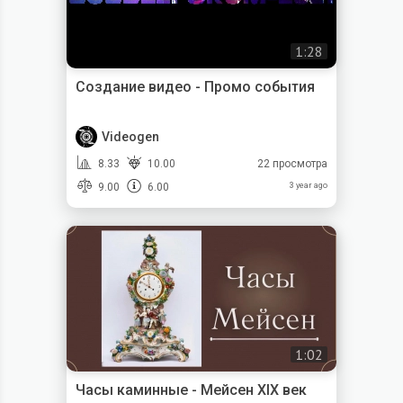
1:28
Создание видео - Промо события
Videogen
8.33
10.00
22 просмотра
9.00
6.00
3 year ago
1:02
Часы каминные - Мейсен XIX век