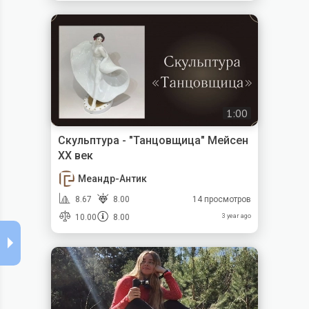
1:00
Скульптура - "Танцовщица" Мейсен
XX век
Меандр-Антик
8.67
8.00
14 просмотров
10.00
8.00
3 year ago