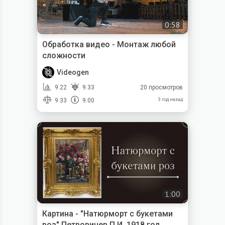
0:58
Обработка видео - Монтаж любой
сложности
Videogen
9.22
9.33
20 просмотров
9.33
9.00
3 год назад
1:00
Картина - "Натюрморт с букетами
роз" Петровичев П.И. 1918 год