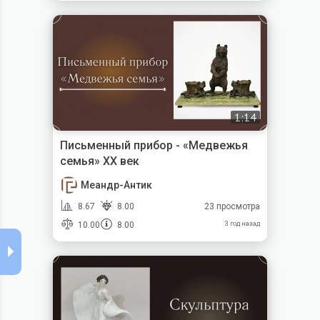
1:14
Письменный прибор - «Медвежья
семья» XX век
Меандр-Антик
8.67
8.00
23 просмотра
10.00
8.00
3 год назад