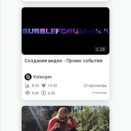
1:28
Создание видео - Промо события
Videogen
8.33
10.00
22 просмотра
9.00
6.00
3 год назад