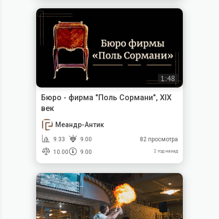
1:48
Бюро - фирма "Поль Сормани", XIX
век
Меандр-Антик
9.33
9.00
82 просмотра
10.00
9.00
2 год назад