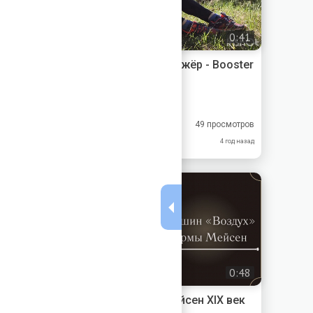
0:41
Перкуссионный массажёр - Booster
Mini
Boosterprorussia
8.11
7.33
49 просмотров
10.0
7.00
4 год назад
0:48
Кувшин - «Воздух» Мейсен XIX век