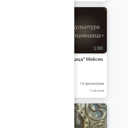
1:00
Скульптура - "Танцовщица" Мейсен
XX век
Меандр-Антик
8.67
8.00
14 просмотров
10.0
8.00
3 год назад