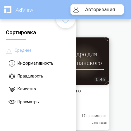
Авторизация
AdView
Сортировка
Среднее
Информативность
Правдивость
0:46
Качество
Ведро для шампанского -
Кристофль, XIX век
Просмотры
Меандр-Антик
9.83
9.50
17 просмотров
10.0
10.0
2 год назад