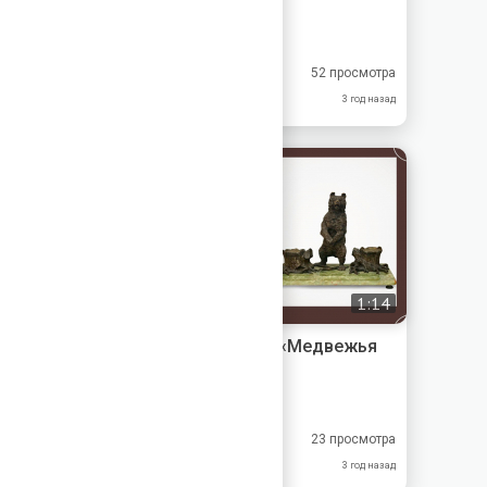
Меандр-Антик
8.67
8.00
52 просмотра
10.0
8.00
3 год назад
1:14
Письменный прибор - «Медвежья
семья» XX век
Меандр-Антик
8.67
8.00
23 просмотра
10.0
8.00
3 год назад