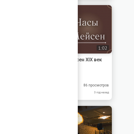
1:02
Часы каминные - Мейсен XIX век
Меандр-Антик
10.0
10.0
86 просмотров
10.0
10.0
3 год назад