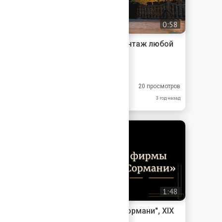
0:58
Обработка видео - Монтаж любой
сложности
Videogen
9.22
9.33
20 просмотров
9.33
9.00
3 год назад
1:48
Бюро - фирма "Поль Сормани", XIX
век