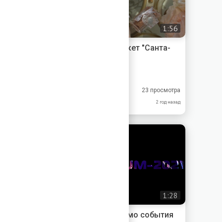
1:56
Свадебное видео - Пакет "Санта-
Барбара"
Videogen
8.67
10.0
23 просмотра
9.00
7.00
2 год назад
1:28
Создание видео - Промо события