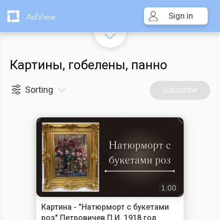
Sign in
AdView
Картины, гобелены, панно
Sorting
Subscribe
1:00
Картина - "Натюрморт с букетами
роз" Петровичев П.И. 1918 год