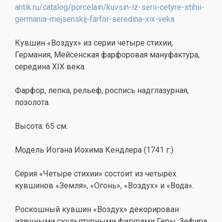
antik.ru/catalog/porcelain/kuvsin-iz-serii-cetyre-stihii-
germania-mejsenskij-farfor-seredina-xix-veka
Кувшин «Воздух» из серии четыре стихии,
Германия, Мейсенская фарфоровая мануфактура,
середина XIX века.
Фарфор, лепка, рельеф, роспись надглазурная,
позолота.
Высота: 65 см.
Модель Иогана Иохима Кендлера (1741 г.)
Серия «Четыре стихии» состоит из четырёх
кувшинов «Земля», «Огонь», «Воздух» и «Вода».
Роскошный кувшин «Воздух» декорирован
изящными скульптурными фигурами Геры, Зефира,