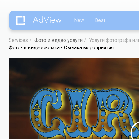
AdView
New
Best
Services
Фото и видео услуги
Услуги фотографа ил
Фото- и видеосъемка - Съемка мероприятия
Видеоплеер