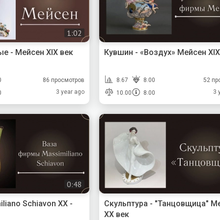
1:02
е - Мейсен XIX век
Кувшин - «Воздух» Мейсен XIX
0
86 просмотров
8.67
8.00
52 пр
3 year ago
3 
0
10.00
8.00
0:48
iliano Schiavon XX -
Скульптура - "Танцовщица" М
XX век