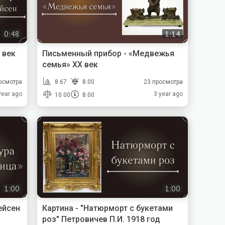
0:48
1:14
 век
Письменный прибор - «Медвежья
семья» XX век
осмотра
8.67
8.00
23 просмотра
year ago
3 year ago
10.00
8.00
1:00
1:00
ейсен
Картина - "Натюрморт с букетами
роз" Петровичев П.И. 1918 год