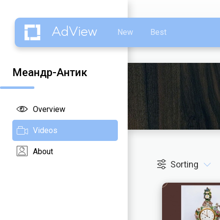
AdView
New
Best
Меандр-Антик
Overview
Videos
About
Sorting