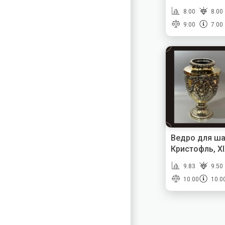
8.00
8.00
9.00
7.00
Ведро для ша
Кристофль, XI
9.83
9.50
10.00
10.0