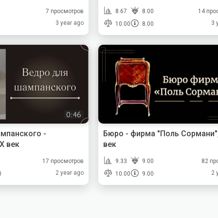
7 просмотров
8.67
8.00
14 про
3 year ago
3 
10.00
8.00
0:46
мпанского -
Бюро - фирма "Поль Сормани",
X век
век
17 просмотров
9.33
9.00
82 пр
2 year ago
2 
0
10.00
9.00