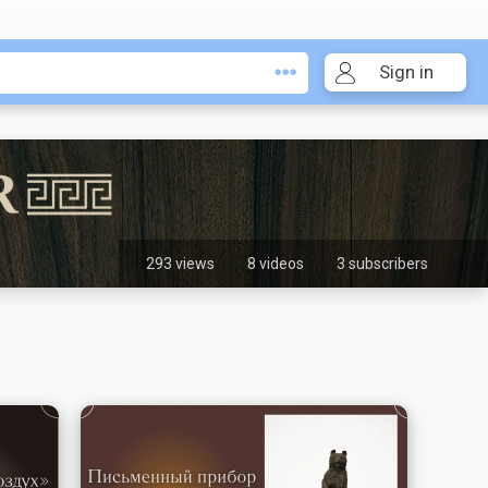
Sign in
293 views
8 videos
3 subscribers