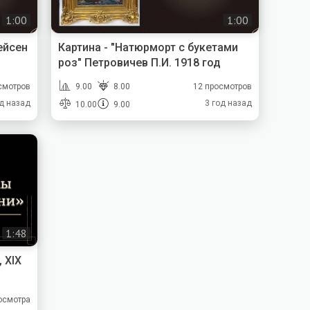
1:00
1:00
ейсен
Картина - "Натюрморт с букетами
роз" Петровичев П.И. 1918 год
смотров
9.00
8.00
12 просмотров
од назад
3 год назад
10.00
9.00
1:48
 XIX
осмотра