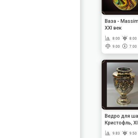
Ваза - Massim
XXI век
8.00
8.00
9.00
7.00
Ведро для ша
Кристофль, XI
9.83
9.50