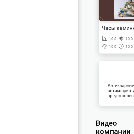
Часы каминн
10.0
10.0
10.0
10.0
Антикварный
антиквариата
представленн
Видео
компании