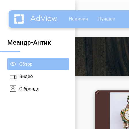
AdView
Новинки
Лучшее
Меандр-Антик
Обзор
Видео
О бренде