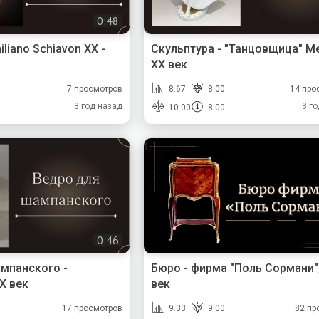
0:48
iliano Schiavon XX -
Скульптура - "Танцовщица" М
XX век
7 просмотров
8.67
8.00
14 про
3 год назад
3 г
10.00
8.00
0:46
мпанского -
Бюро - фирма "Поль Сормани",
X век
век
17 просмотров
9.33
9.00
82 пр