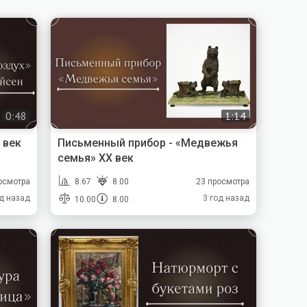
0:48
1:14
 век
Письменный прибор - «Медвежья
семья» XX век
осмотра
8.67
8.00
23 просмотра
од назад
3 год назад
10.00
8.00