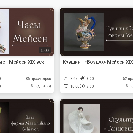
1:02
е - Мейсен XIX век
Кувшин - «Воздух» Мейсен XIX
0
86 просмотров
8.67
8.00
52 пр
3 год назад
3 г
0
10.00
8.00