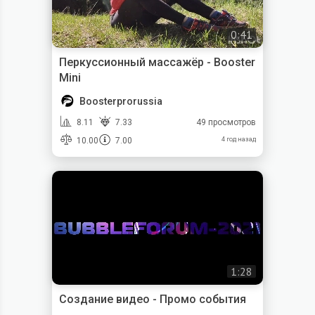
0:41
Перкуссионный массажёр - Booster
Mini
Boosterprorussia
8.11
7.33
49 просмотров
10.00
7.00
4 год назад
1:28
Создание видео - Промо события