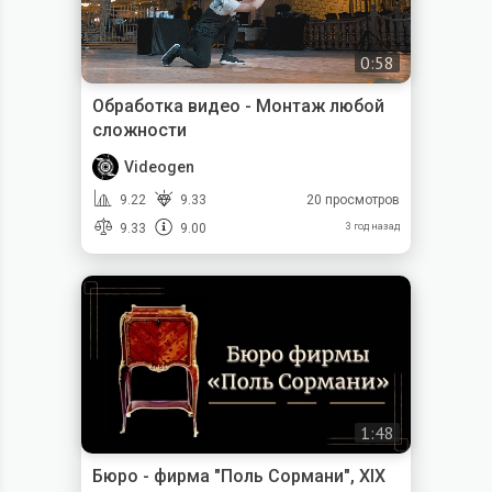
0:58
Обработка видео - Монтаж любой
сложности
Videogen
9.22
9.33
20 просмотров
9.33
9.00
3 год назад
1:48
Бюро - фирма "Поль Сормани", XIX