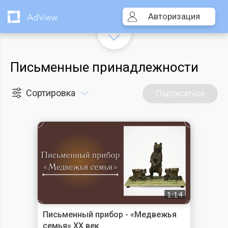
Авторизация
AdView
Письменные принадлежности
Сортировка
Подписаться
1:14
Письменный прибор - «Медвежья
семья» XX век