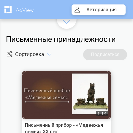
Авторизация
AdView
Письменные принадлежности
Сортировка
Подписаться
1:14
Письменный прибор - «Медвежья
семья» XX век