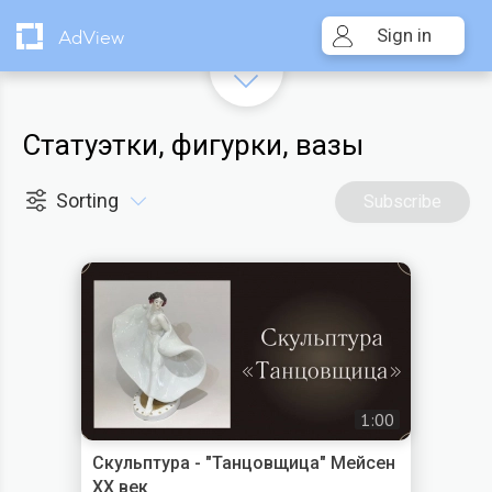
Sign in
AdView
Статуэтки, фигурки, вазы
Sorting
Subscribe
1:00
Скульптура - "Танцовщица" Мейсен
XX век