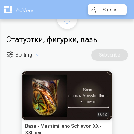
Sign in
AdView
Статуэтки, фигурки, вазы
Sorting
Subscribe
0:48
Ваза - Massimiliano Schiavon XX -
XXI век