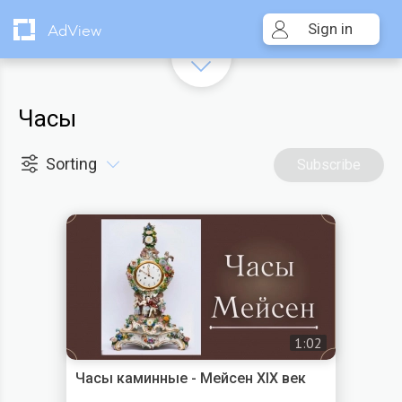
Sign in
AdView
Часы
Sorting
Subscribe
1:02
Часы каминные - Мейсен XIX век