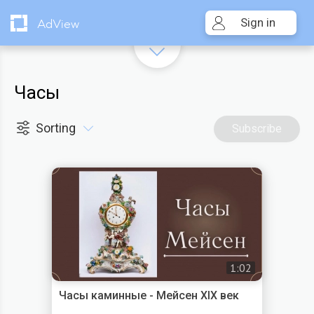
Sign in
AdView
Часы
Sorting
Subscribe
1:02
Часы каминные - Мейсен XIX век