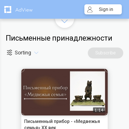
Sign in
AdView
Письменные принадлежности
Sorting
Subscribe
1:14
Письменный прибор - «Медвежья
семья» XX век