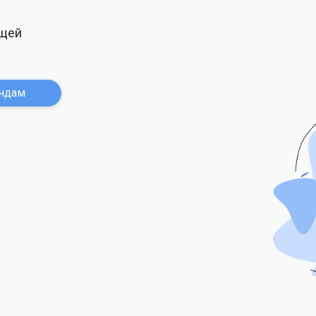
ющей
ндам