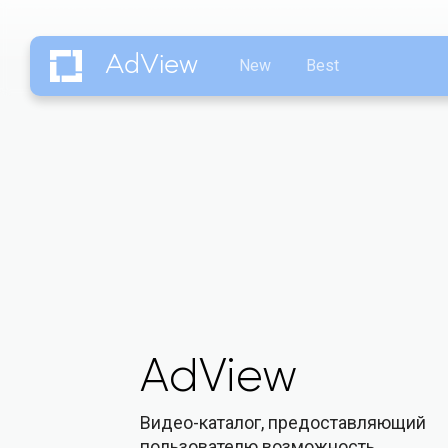
AdView
New
Best
AdView
Видео-каталог, предоставляющий
пользователю возможность