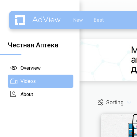
AdView
New
Best
Честная Аптека
Overview
Videos
About
Sorting