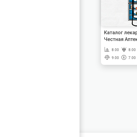
Каталог лека
Честная Апте
8.00
8.00
9.00
7.00