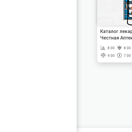
Каталог лека
Честная Апте
8.00
8.00
9.00
7.00