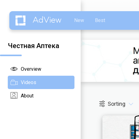
AdView
New
Best
Честная Аптека
Overview
Videos
About
Sorting